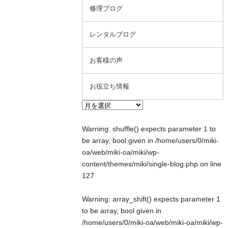
修理ブログ
レンタルブログ
お客様の声
お役立ち情報
Warning
: shuffle() expects parameter 1 to
be array, bool given in
/home/users/0/miki-
oa/web/miki-oa/miki/wp-
content/themes/miki/single-blog.php
on line
127
Warning
: array_shift() expects parameter 1
to be array, bool given in
/home/users/0/miki-oa/web/miki-oa/miki/wp-