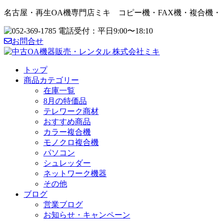
名古屋・再生OA機専門店ミキ コピー機・FAX機・複合機
お問合せ
トップ
商品カテゴリー
在庫一覧
8月の特価品
テレワーク商材
おすすめ商品
カラー複合機
モノクロ複合機
パソコン
シュレッダー
ネットワーク機器
その他
ブログ
営業ブログ
お知らせ・キャンペーン