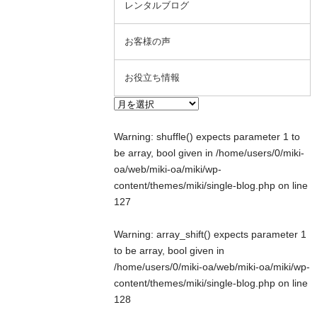
レンタルブログ
お客様の声
お役立ち情報
Warning
: shuffle() expects parameter 1 to
be array, bool given in
/home/users/0/miki-
oa/web/miki-oa/miki/wp-
content/themes/miki/single-blog.php
on line
127
Warning
: array_shift() expects parameter 1
to be array, bool given in
/home/users/0/miki-oa/web/miki-oa/miki/wp-
content/themes/miki/single-blog.php
on line
128