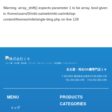
Warning
: array_shift() expects parameter 1 to be array, bool given
in
/home/users/0/miki-oa/web/miki-oa/miki/wp-
content/themes/miki/single-blog.php
on line
128
コピー機・FAX機・複合機・プリンタ・プロッタ・パソコン・周辺機器・リサイクルトナー
名古屋・再生OA機専門店ミキ
〒454-0933 愛知県名古屋市中川区法華2-129
TEL.052-369-1785 FAX.052-369-1786
MENU
PRODUCTS
CATEGORIES
トップ