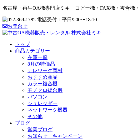
名古屋・再生OA機専門店ミキ コピー機・FAX機・複合機
お問合せ
トップ
商品カテゴリー
在庫一覧
8月の特価品
テレワーク商材
おすすめ商品
カラー複合機
モノクロ複合機
パソコン
シュレッダー
ネットワーク機器
その他
ブログ
営業ブログ
お知らせ・キャンペーン