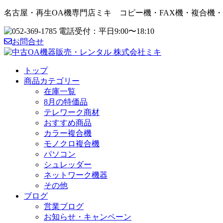
名古屋・再生OA機専門店ミキ コピー機・FAX機・複合機
お問合せ
トップ
商品カテゴリー
在庫一覧
8月の特価品
テレワーク商材
おすすめ商品
カラー複合機
モノクロ複合機
パソコン
シュレッダー
ネットワーク機器
その他
ブログ
営業ブログ
お知らせ・キャンペーン