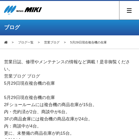
ブログ
ブログ一覧
営業ブログ
5月29日現在複合機の在庫
営業日誌、修理やメンテナンスの情報など満載！是非御覧くださ
い。
営業ブログ
ブログ
5月29日現在複合機の在庫
5
月
29
日現在複合機の在庫
2F
ショールームには複合機の商品在庫が
15
台。
内・売約済が
2
台、商談中が
6
台。
3F
の商品倉庫には複合機の商品在庫が
24
台。
内：商談中が
4
台。
更に、未整備の商品在庫が約
15
台。