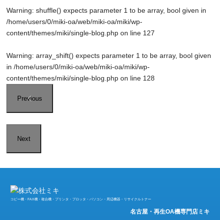
Warning
: shuffle() expects parameter 1 to be array, bool given in
/home/users/0/miki-oa/web/miki-oa/miki/wp-
content/themes/miki/single-blog.php
on line
127
Warning
: array_shift() expects parameter 1 to be array, bool given
in
/home/users/0/miki-oa/web/miki-oa/miki/wp-
content/themes/miki/single-blog.php
on line
128
Previous
Next
コピー機・FAX機・複合機・プリンタ・プロッタ・パソコン・周辺機器・リサイクルトナー
名古屋・再生OA機専門店ミキ