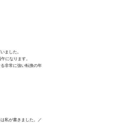
ざいました。
丙午になります。
なる非常に強い転換の年
。
事は私が書きました。／