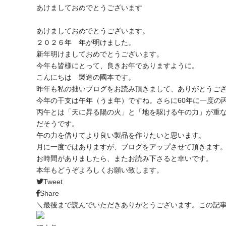
あけましておめでとうございます
あけましておめでとうございます。
２０２６年 年が明けました。
新年明けましておめでとうございます。
今年も皆様にとって、良きお年でありますように。
こんにちは 製造の國本です。
昨年も私の拙いブログをお読み頂きまして、ありがとうご
今年の干支は午年（うま年）ですね。さらに60年に一度の
丙午とは「天に昇る陽の火」と「地を駆ける午の力」が重
だそうです。
午の力を借りてより良い製品を作りたいと思います。
月に一度ではありますが、ブログをアップさせて頂きます
お時間がありましたら、またお読み下さると幸いです。
本年もどうぞよろしくお願い致します。
Tweet
Share
＼最後まで読んでいただきありがとうございます。この記