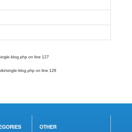
single-blog.php
on line
127
ki/single-blog.php
on line
128
EGORIES
OTHER