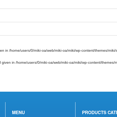
ven in
/home/users/0/miki-oa/web/miki-oa/miki/wp-content/themes/miki/
l given in
/home/users/0/miki-oa/web/miki-oa/miki/wp-content/themes/mi
MENU
PRODUCTS CAT