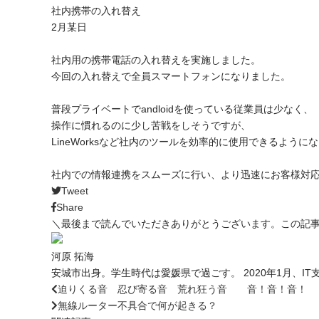
社内携帯の入れ替え
2月某日
社内用の携帯電話の入れ替えを実施しました。
今回の入れ替えで全員スマートフォンになりました。
普段プライベートでandloidを使っている従業員は少なく、
操作に慣れるのに少し苦戦をしそうですが、
LineWorksなど社内のツールを効率的に使用できるように
社内での情報連携をスムーズに行い、より迅速にお客様対
Tweet
Share
＼最後まで読んでいただきありがとうございます。この記
河原 拓海
安城市出身。学生時代は愛媛県で過ごす。 2020年1月、
迫りくる音 忍び寄る音 荒れ狂う音 音！音！音！
無線ルーター不具合で何が起きる？