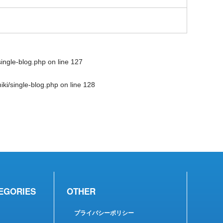
single-blog.php
on line
127
ki/single-blog.php
on line
128
EGORIES
OTHER
プライバシーポリシー