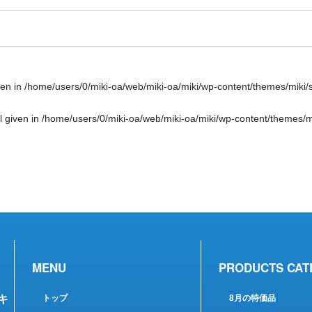
ven in
/home/users/0/miki-oa/web/miki-oa/miki/wp-content/themes/miki/
l given in
/home/users/0/miki-oa/web/miki-oa/miki/wp-content/themes/mi
MENU
PRODUCTS CAT
キ
トップ
8月の特価品