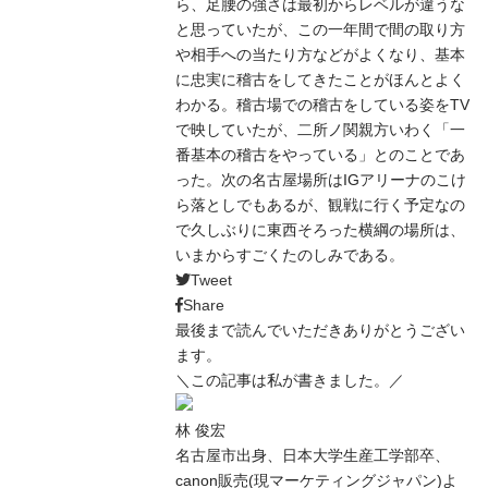
ら、足腰の強さは最初からレベルが違うな
と思っていたが、この一年間で間の取り方
や相手への当たり方などがよくなり、基本
に忠実に稽古をしてきたことがほんとよく
わかる。稽古場での稽古をしている姿をTV
で映していたが、二所ノ関親方いわく「一
番基本の稽古をやっている」とのことであ
った。次の名古屋場所はIGアリーナのこけ
ら落としでもあるが、観戦に行く予定なの
で久しぶりに東西そろった横綱の場所は、
いまからすごくたのしみである。
Tweet
Share
最後まで読んでいただきありがとうござい
ます。
＼この記事は私が書きました。／
林 俊宏
名古屋市出身、日本大学生産工学部卒、
canon販売(現マーケティングジャパン)よ