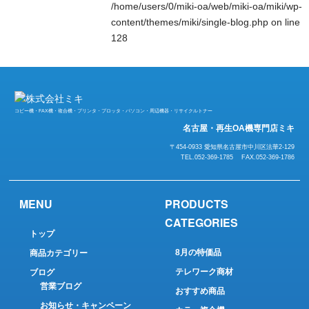
/home/users/0/miki-oa/web/miki-oa/miki/wp-
content/themes/miki/single-blog.php
on line
128
コピー機・FAX機・複合機・プリンタ・プロッタ・パソコン・周辺機器・リサイクルトナー
名古屋・再生OA機専門店ミキ
〒454-0933 愛知県名古屋市中川区法華2-129
TEL.052-369-1785 FAX.052-369-1786
MENU
PRODUCTS
CATEGORIES
トップ
8月の特価品
商品カテゴリー
テレワーク商材
ブログ
営業ブログ
おすすめ商品
お知らせ・キャンペーン