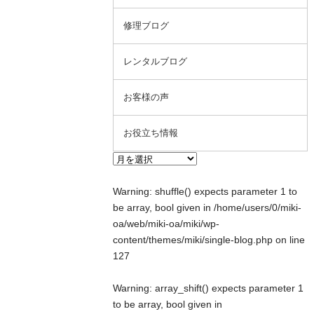
修理ブログ
レンタルブログ
お客様の声
お役立ち情報
Warning
: shuffle() expects parameter 1 to
be array, bool given in
/home/users/0/miki-
oa/web/miki-oa/miki/wp-
content/themes/miki/single-blog.php
on line
127
Warning
: array_shift() expects parameter 1
to be array, bool given in