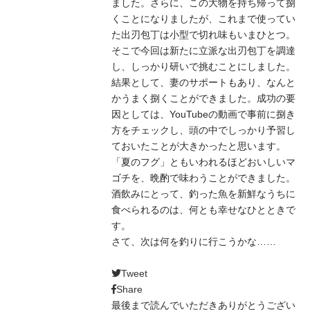
ました。さらに、この大物を持ち帰って捌
くことになりましたが、これまで使ってい
た出刃包丁は小型で切れ味もいまひとつ。
そこで今回は新たに立派な出刃包丁を調達
し、しっかり研いで挑むことにしました。
結果として、妻のサポートもあり、なんと
かうまく捌くことができました。成功の要
因としては、YouTubeの動画で事前に捌き
方をチェックし、頭の中でしっかり予習し
ておいたことが大きかったと思います。
「夏のフグ」ともいわれるほどおいしいマ
ゴチを、晩酌で味わうことができました。
酒飲みにとって、釣った魚を新鮮なうちに
食べられるのは、何とも幸せなひとときで
す。
さて、次は何を釣りに行こうかな……
Tweet
Share
最後まで読んでいただきありがとうござい