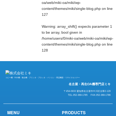
oa/web/miki-oa/miki/wp-
content/themes/miki/single-blog.php
on line
127
Warning
: array_shift() expects parameter 1
to be array, bool given in
/home/users/0/miki-oa/web/miki-oa/miki/wp-
content/themes/miki/single-blog.php
on line
128
コピー機・FAX機・複合機・プリンタ・プロッタ・パソコン・周辺機器・リサイクルトナー
名古屋・再生OA機専門店ミキ
〒454-0933 愛知県名古屋市中川区法華2-129
TEL.052-369-1785 FAX.052-369-1786
MENU
PRODUCTS