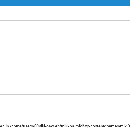
ven in
/home/users/0/miki-oa/web/miki-oa/miki/wp-content/themes/miki/