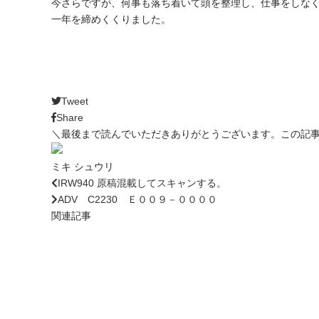
今さらですが、何事も落ち着いて頭を整理し、仕事をしな
一年を締めくくりました。
Tweet
Share
＼最後まで読んでいただきありがとうございます。この記
ミキ シュウリ
IRW940 原稿混載してスキャンする。
ADV C2230 Ｅ００９－００００
関連記事