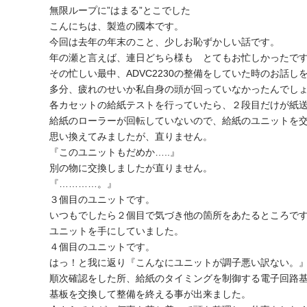
無限ループに”はまる”とこでした
こんにちは、製造の國本です。
今回は去年の年末のこと、少しお恥ずかしい話です。
年の瀬と言えば、連日どちら様も とてもお忙しかったで
その忙しい最中、ADVC2230の整備をしていた時のお話し
多分、疲れのせいか私自身の頭が回っていなかったんでし
各カセットの給紙テストを行っていたら、２段目だけが紙
給紙のローラーが回転していないので、給紙のユニットを
思い換えてみましたが、直りません。
『このユニットもだめか…..』
別の物に交換しましたが直りません。
『…………。』
３個目のユニットです。
いつもでしたら２個目で気づき他の箇所をあたるところで
ユニットを手にしていました。
４個目のユニットです。
はっ！と我に返り『こんなにユニットが調子悪い訳ない。
順次確認をした所、給紙のタイミングを制御する電子回路
基板を交換して整備を終える事が出来ました。