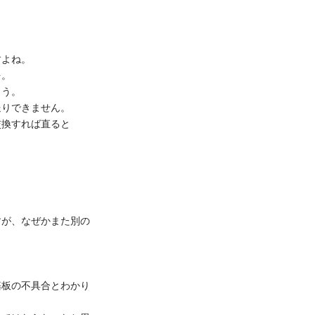
すよね。
を。
ょう。
送りできません。
交換すれば直ると
すが、なぜかまた別の
』
基板の不具合とわかり