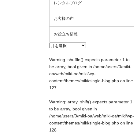
レンタルブログ
お客様の声
お役立ち情報
Warning
: shuffle() expects parameter 1 to
be array, bool given in
/home/users/0/miki-
oa/web/miki-oa/miki/wp-
content/themes/miki/single-blog.php
on line
127
Warning
: array_shift() expects parameter 1
to be array, bool given in
/home/users/0/miki-oa/web/miki-oa/miki/wp-
content/themes/miki/single-blog.php
on line
128