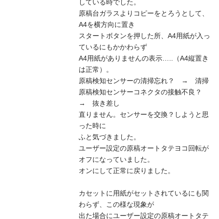
している時でした。
原稿台ガラスよりコピーをとろうとして、
A4を横方向に置き
スタートボタンを押した所、A4用紙が入っ
ているにもかかわらず
A4用紙がありませんの表示…..（A4縦置き
は正常）。
原稿検知センサーの清掃忘れ？ → 清掃
原稿検知センサーコネクタの接触不良？
→ 抜き差し
直りません。センサーを交換？しようと思
った時に
ふと気づきました。
ユーザー設定の原稿オートタテヨコ回転が
オフになっていました。
オンにして正常に戻りました。
カセットに用紙がセットされているにも関
わらず、この様な現象が
出た場合にユーザー設定の原稿オートタテ