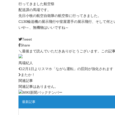
行ってきました航空祭
配送課の馬場です。
先日小牧の航空自衛隊の航空祭に行ってきました。
C130輸送機の展示飛行や室屋選手の展示飛行、そして何
いや～、無機物はいいですね～
Tweet
Share
＼最後まで読んでいただきありがとうございます。この記
馬場紀人
12月1日よりスマホ「ながら運転」の罰則が強化されます
またか！
関連記事
関連記事はありません。
最新記事