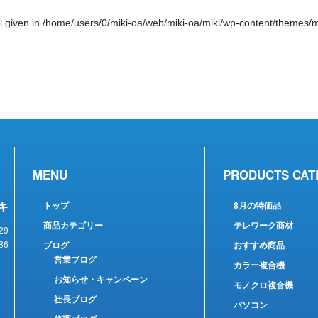
l given in
/home/users/0/miki-oa/web/miki-oa/miki/wp-content/themes/mi
MENU
PRODUCTS CAT
キ
トップ
8月の特価品
商品カテゴリー
テレワーク商材
29
86
ブログ
おすすめ商品
営業ブログ
カラー複合機
お知らせ・キャンペーン
モノクロ複合機
社長ブログ
パソコン