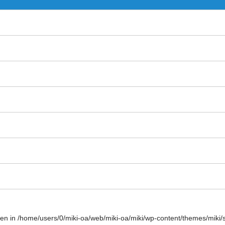
ven in
/home/users/0/miki-oa/web/miki-oa/miki/wp-content/themes/miki/