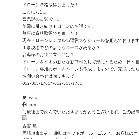
ドローン資格取得しました！
こんにちは。
営業課の古賀です。
前回に引き続きドローンのお話です。
無事に資格取得できました！
現在ドローンレンタルの運営スケジュールを組んでおりま
工事現場でどのようなニーズがあるか？
お客様のお役に立つには？
ドローンをミキの新たな新商材として形にするため、日々
ドローン専用のホームページも作成しますので、完成した
お問い合わせは㈱ミキまで
052-369-1785
">
052-369-1785
Tweet
Share
＼最後まで読んでいただきありがとうございます。この記
古賀 旭
尾張旭市出身。 趣味はソフトボール、ゴルフ。 お客様の