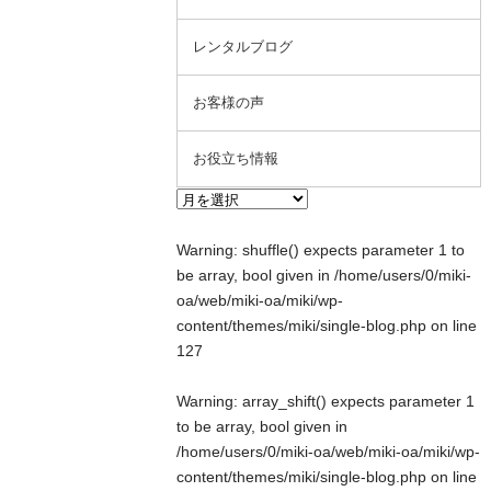
レンタルブログ
お客様の声
お役立ち情報
Warning
: shuffle() expects parameter 1 to
be array, bool given in
/home/users/0/miki-
oa/web/miki-oa/miki/wp-
content/themes/miki/single-blog.php
on line
127
Warning
: array_shift() expects parameter 1
to be array, bool given in
/home/users/0/miki-oa/web/miki-oa/miki/wp-
content/themes/miki/single-blog.php
on line