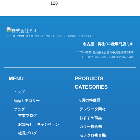
128
コピー機・FAX機・複合機・プリンタ・プロッタ・パソコン・周辺機器・リサイクルトナー
名古屋・再生OA機専門店ミキ
〒454-0933 愛知県名古屋市中川区法華2-129
TEL.052-369-1785 FAX.052-369-1786
MENU
PRODUCTS
CATEGORIES
トップ
8月の特価品
商品カテゴリー
テレワーク商材
ブログ
営業ブログ
おすすめ商品
お知らせ・キャンペーン
カラー複合機
社長ブログ
モノクロ複合機