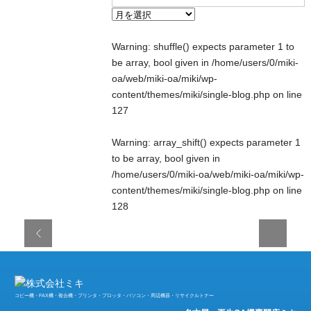
Warning
: shuffle() expects parameter 1 to
be array, bool given in
/home/users/0/miki-
oa/web/miki-oa/miki/wp-
content/themes/miki/single-blog.php
on line
127
Warning
: array_shift() expects parameter 1
to be array, bool given in
/home/users/0/miki-oa/web/miki-oa/miki/wp-
content/themes/miki/single-blog.php
on line
128
コピー機・FAX機・複合機・プリンタ・プロッタ・パソコン・周辺機器・リサイクルトナー