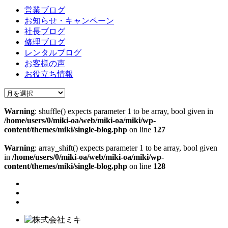
営業ブログ
お知らせ・キャンペーン
社長ブログ
修理ブログ
レンタルブログ
お客様の声
お役立ち情報
Warning
: shuffle() expects parameter 1 to be array, bool given in
/home/users/0/miki-oa/web/miki-oa/miki/wp-
content/themes/miki/single-blog.php
on line
127
Warning
: array_shift() expects parameter 1 to be array, bool given
in
/home/users/0/miki-oa/web/miki-oa/miki/wp-
content/themes/miki/single-blog.php
on line
128