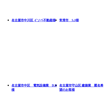
名古屋市中川区 イソベ不動産様
常滑市 S.J様
名古屋市中区 電気設備業 D.D
名古屋市守山区 建築業 匿名希
様
望のお客様