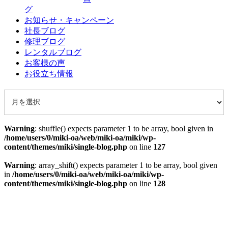
グ
お知らせ・キャンペーン
社長ブログ
修理ブログ
レンタルブログ
お客様の声
お役立ち情報
Warning
: shuffle() expects parameter 1 to be array, bool given in
/home/users/0/miki-oa/web/miki-oa/miki/wp-
content/themes/miki/single-blog.php
on line
127
Warning
: array_shift() expects parameter 1 to be array, bool given
in
/home/users/0/miki-oa/web/miki-oa/miki/wp-
content/themes/miki/single-blog.php
on line
128