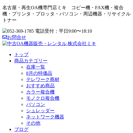
名古屋・再生OA機専門店ミキ コピー機・FAX機・複合
機・プリンタ・プロッタ・パソコン・周辺機器・リサイクル
トナー
お問合せ
トップ
商品カテゴリー
在庫一覧
8月の特価品
テレワーク商材
おすすめ商品
カラー複合機
モノクロ複合機
パソコン
シュレッダー
ネットワーク機器
その他
ブログ