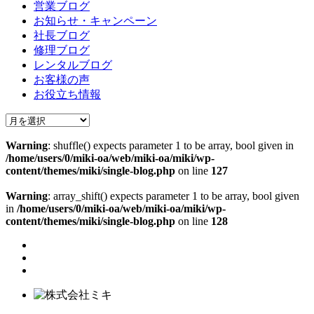
営業ブログ
お知らせ・キャンペーン
社長ブログ
修理ブログ
レンタルブログ
お客様の声
お役立ち情報
Warning
: shuffle() expects parameter 1 to be array, bool given in
/home/users/0/miki-oa/web/miki-oa/miki/wp-
content/themes/miki/single-blog.php
on line
127
Warning
: array_shift() expects parameter 1 to be array, bool given
in
/home/users/0/miki-oa/web/miki-oa/miki/wp-
content/themes/miki/single-blog.php
on line
128