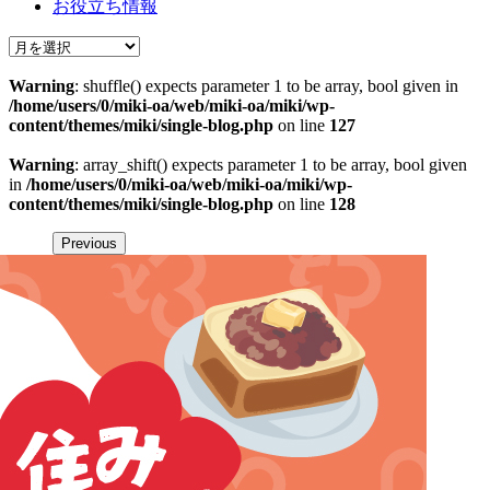
お役立ち情報
Warning
: shuffle() expects parameter 1 to be array, bool given in
/home/users/0/miki-oa/web/miki-oa/miki/wp-
content/themes/miki/single-blog.php
on line
127
Warning
: array_shift() expects parameter 1 to be array, bool given
in
/home/users/0/miki-oa/web/miki-oa/miki/wp-
content/themes/miki/single-blog.php
on line
128
Previous