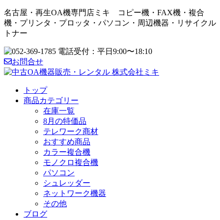
名古屋・再生OA機専門店ミキ コピー機・FAX機・複合
機・プリンタ・プロッタ・パソコン・周辺機器・リサイクル
トナー
お問合せ
トップ
商品カテゴリー
在庫一覧
8月の特価品
テレワーク商材
おすすめ商品
カラー複合機
モノクロ複合機
パソコン
シュレッダー
ネットワーク機器
その他
ブログ