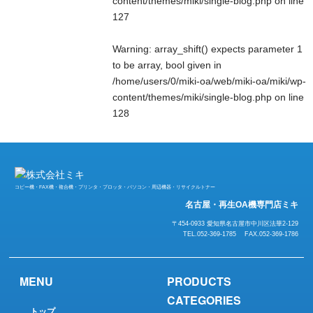
content/themes/miki/single-blog.php
on line
127
Warning
: array_shift() expects parameter 1
to be array, bool given in
/home/users/0/miki-oa/web/miki-oa/miki/wp-
content/themes/miki/single-blog.php
on line
128
コピー機・FAX機・複合機・プリンタ・プロッタ・パソコン・周辺機器・リサイクルトナー
名古屋・再生OA機専門店ミキ
〒454-0933 愛知県名古屋市中川区法華2-129
TEL.052-369-1785 FAX.052-369-1786
MENU
PRODUCTS
CATEGORIES
トップ