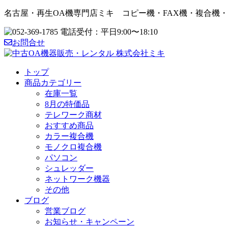
名古屋・再生OA機専門店ミキ コピー機・FAX機・複合機
お問合せ
トップ
商品カテゴリー
在庫一覧
8月の特価品
テレワーク商材
おすすめ商品
カラー複合機
モノクロ複合機
パソコン
シュレッダー
ネットワーク機器
その他
ブログ
営業ブログ
お知らせ・キャンペーン