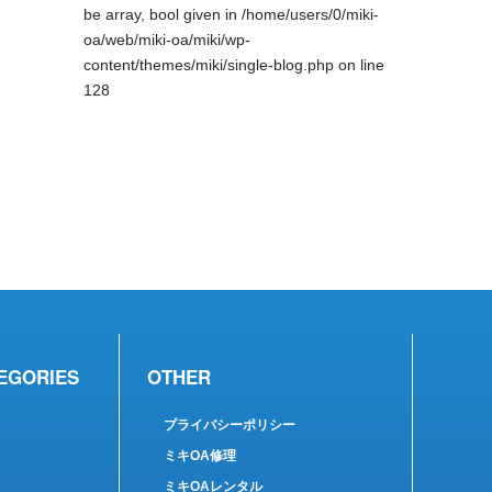
be array, bool given in
/home/users/0/miki-
oa/web/miki-oa/miki/wp-
content/themes/miki/single-blog.php
on line
128
EGORIES
OTHER
プライバシーポリシー
ミキOA修理
ミキOAレンタル