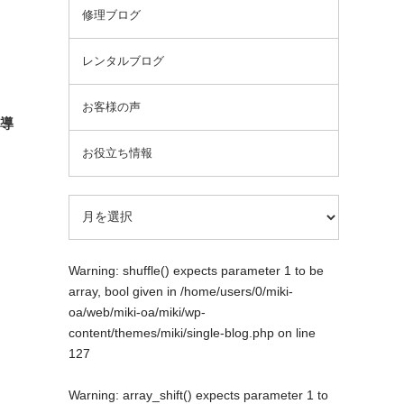
修理ブログ
レンタルブログ
お客様の声
の導
お役立ち情報
Warning
: shuffle() expects parameter 1 to be
array, bool given in
/home/users/0/miki-
oa/web/miki-oa/miki/wp-
content/themes/miki/single-blog.php
on line
127
Warning
: array_shift() expects parameter 1 to