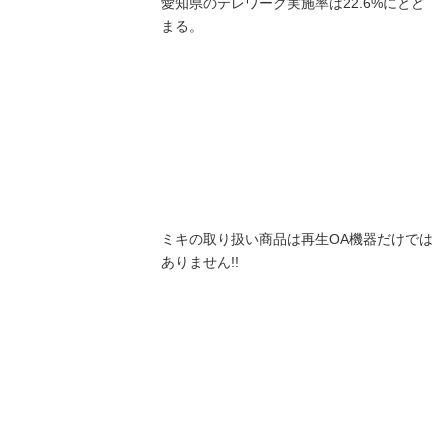
愛知県のテレワーク実施率は22.6%にとど
まる。
ミキの取り扱い商品は再生OA機器だけでは
ありません!!