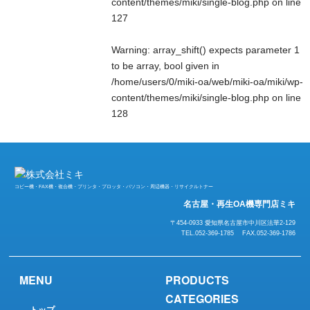
content/themes/miki/single-blog.php
on line
127
Warning
: array_shift() expects parameter 1
to be array, bool given in
/home/users/0/miki-oa/web/miki-oa/miki/wp-
content/themes/miki/single-blog.php
on line
128
コピー機・FAX機・複合機・プリンタ・プロッタ・パソコン・周辺機器・リサイクルトナー
名古屋・再生OA機専門店ミキ
〒454-0933 愛知県名古屋市中川区法華2-129
TEL.052-369-1785 FAX.052-369-1786
MENU
PRODUCTS
CATEGORIES