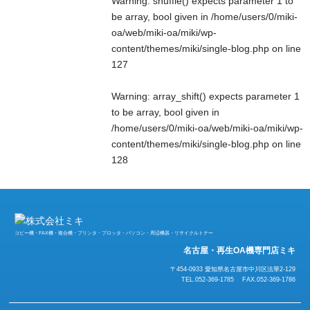
Warning
: shuffle() expects parameter 1 to
be array, bool given in
/home/users/0/miki-
oa/web/miki-oa/miki/wp-
content/themes/miki/single-blog.php
on line
127
Warning
: array_shift() expects parameter 1
to be array, bool given in
/home/users/0/miki-oa/web/miki-oa/miki/wp-
content/themes/miki/single-blog.php
on line
128
コピー機・FAX機・複合機・プリンタ・プロッタ・パソコン・周辺機器・リサイクルトナー
名古屋・再生OA機専門店ミキ
〒454-0933 愛知県名古屋市中川区法華2-129
TEL.052-369-1785 FAX.052-369-1786