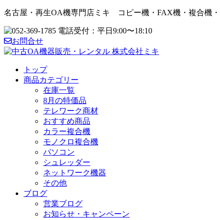
名古屋・再生OA機専門店ミキ コピー機・FAX機・複合機
お問合せ
トップ
商品カテゴリー
在庫一覧
8月の特価品
テレワーク商材
おすすめ商品
カラー複合機
モノクロ複合機
パソコン
シュレッダー
ネットワーク機器
その他
ブログ
営業ブログ
お知らせ・キャンペーン