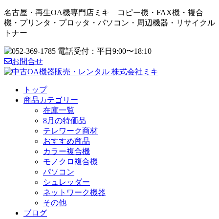
名古屋・再生OA機専門店ミキ コピー機・FAX機・複合
機・プリンタ・プロッタ・パソコン・周辺機器・リサイクル
トナー
お問合せ
トップ
商品カテゴリー
在庫一覧
8月の特価品
テレワーク商材
おすすめ商品
カラー複合機
モノクロ複合機
パソコン
シュレッダー
ネットワーク機器
その他
ブログ