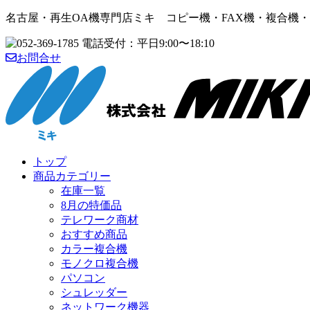
名古屋・再生OA機専門店ミキ コピー機・FAX機・複合機
お問合せ
トップ
商品カテゴリー
在庫一覧
8月の特価品
テレワーク商材
おすすめ商品
カラー複合機
モノクロ複合機
パソコン
シュレッダー
ネットワーク機器