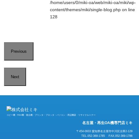
/home/users/0/miki-oa/web/miki-oa/miki/wp-
content/themes/miki/single-blog.php
on line
128
Previous
Next
コピー機・FAX機・複合機・プリンタ・プロッタ・パソコン・周辺機器・リサイクルトナー
名古屋・再生OA機専門店ミキ
〒454-0933 愛知県名古屋市中川区法華2-129
TEL.052-369-1785 FAX.052-369-1786