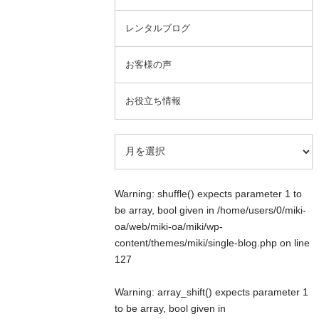
レンタルブログ
お客様の声
お役立ち情報
Warning
: shuffle() expects parameter 1 to
be array, bool given in
/home/users/0/miki-
oa/web/miki-oa/miki/wp-
content/themes/miki/single-blog.php
on line
127
Warning
: array_shift() expects parameter 1
to be array, bool given in