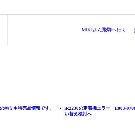
MIKIさん飛騨へ行く
0月の㈱ミキ特売品情報です。
iR2230の定着機エラー E003-07
い替え検討へ