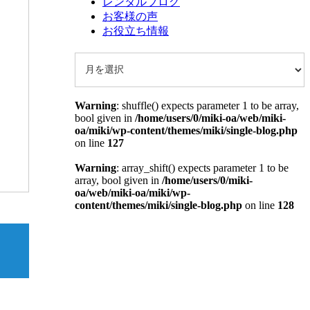
レンタルブログ
お客様の声
お役立ち情報
Warning
: shuffle() expects parameter 1 to be array,
bool given in
/home/users/0/miki-oa/web/miki-
oa/miki/wp-content/themes/miki/single-blog.php
on line
127
Warning
: array_shift() expects parameter 1 to be
array, bool given in
/home/users/0/miki-
oa/web/miki-oa/miki/wp-
content/themes/miki/single-blog.php
on line
128