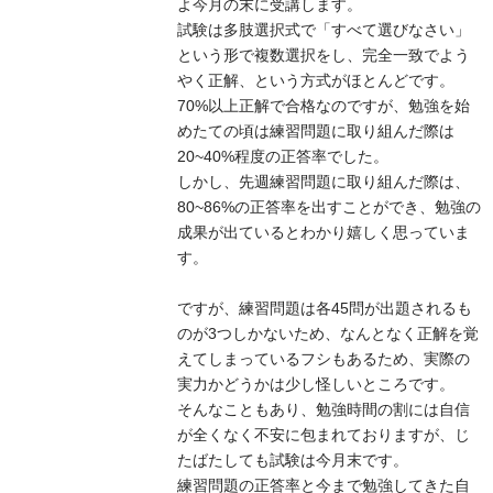
よ今月の末に受講します。
試験は多肢選択式で「すべて選びなさい」
という形で複数選択をし、完全一致でよう
やく正解、という方式がほとんどです。
70%以上正解で合格なのですが、勉強を始
めたての頃は練習問題に取り組んだ際は
20~40%程度の正答率でした。
しかし、先週練習問題に取り組んだ際は、
80~86%の正答率を出すことができ、勉強の
成果が出ているとわかり嬉しく思っていま
す。
ですが、練習問題は各45問が出題されるも
のが3つしかないため、なんとなく正解を覚
えてしまっているフシもあるため、実際の
実力かどうかは少し怪しいところです。
そんなこともあり、勉強時間の割には自信
が全くなく不安に包まれておりますが、じ
たばたしても試験は今月末です。
練習問題の正答率と今まで勉強してきた自