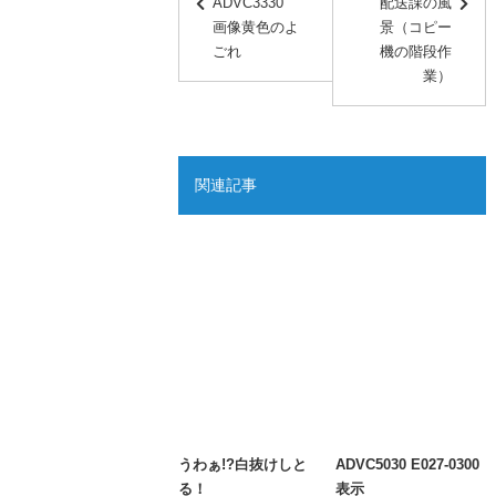
ADVC3330
配送課の風
画像黄色のよ
景（コピー
ごれ
機の階段作
業）
関連記事
うわぁ!?白抜けしと
ADVC5030 E027-0300
る！
表示