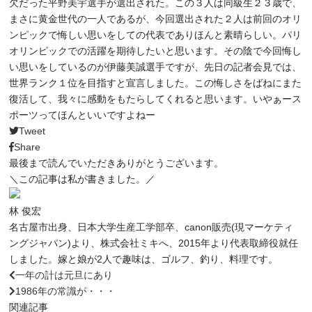
欠だった平野美宇選手が選出された。この３人は同級生２３歳で、
まさに黄金世代の一人であるが、今回選出された２人は前回のオリ
ンピックで悔しい思いをしての代表でありほんと素晴らしい。パリ
オリンピックでの活躍を期待したいと思います。その陰で今回悔し
い思いをしているのが伊藤美誠選手ですが、先日の記者会見では、
世界ランク１位を目指すと宣言しました。この悔しさをばねにまた
復活して、我々に感動をもたらしてくれると思います。いやぁース
ポーツってほんといいですよねー
Tweet
Share
最後まで読んでいただきありがとうございます。
＼この記事は私が書きました。／
林 俊宏
名古屋市出身、日本大学生産工学部卒、canon販売(現マーケティ
ングジャパン)より、株式会社ミキへ、2015年より代表取締役就任
しました。嫁と娘が2人で趣味は、ゴルフ、釣り、料理です。
一年の計は元旦にあり
1986年の常識が・・・
関連記事