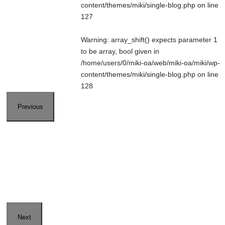
content/themes/miki/single-blog.php
on line
127
Warning
: array_shift() expects parameter 1
to be array, bool given in
/home/users/0/miki-oa/web/miki-oa/miki/wp-
content/themes/miki/single-blog.php
on line
128
Previous
Next