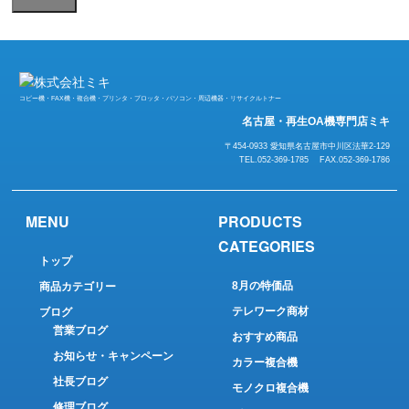
コピー機・FAX機・複合機・プリンタ・プロッタ・パソコン・周辺機器・リサイクルトナー
名古屋・再生OA機専門店ミキ
〒454-0933 愛知県名古屋市中川区法華2-129
TEL.052-369-1785 FAX.052-369-1786
MENU
PRODUCTS
CATEGORIES
トップ
8月の特価品
商品カテゴリー
テレワーク商材
ブログ
営業ブログ
おすすめ商品
お知らせ・キャンペーン
カラー複合機
社長ブログ
モノクロ複合機
修理ブログ