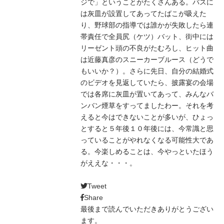
ジで」ということがたくさんある。バスに
は灰皿が設置してあってたばこが吸えた
り、野球部の指導では誰かが失敗したら連
帯責任で全員尻（ケツ）バット、街中には
リーゼント頭の不良がたむろし、ヒット曲
は近藤真彦のスニーカーブルース（どうで
もいいか？）。さらに先日、自分の結婚式
のビデオを見返していたら、披露宴の会場
では各席に灰皿が置いてあって、みんなバ
ンバン煙草をすってましたわー。それを考
えると今はできないことが多いが、ひょっ
とすると５年後１０年後には、今常識と思
っていることがやれなくなる可能性大であ
る。今楽しめることは、今やっといたほう
がええな・・・。
Tweet
Share
最後まで読んでいただきありがとうござい
ます。