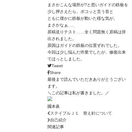
まさかこんな場所が?と思いガイドの鉄板を
少し押さえたら、ボコッと言う音と
ともに僅かに鉄板が動いた様な気が。
まさかなぁ…..
原稿送りテスト……全く問題無く原稿は排
出されました。
原因はガイドの鉄板の位置ずれでした。
今回は少し悩んだ作業でしたが、修復出来
てほっとしました。
Tweet
Share
最後まで読んでいただきありがとうござい
ます。
＼この記事は私が書きました。／
國本眞
ステイプルＪ１ 替え針について
自己紹介
関連記事