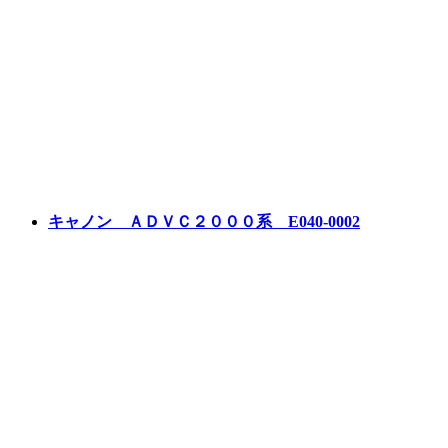
キャノン ＡＤＶＣ２０００系 E040-0002