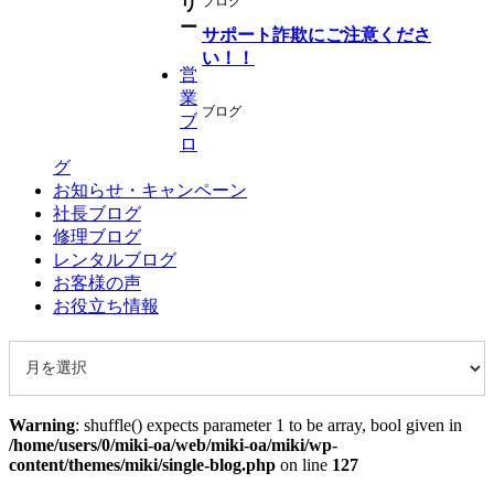
ブログ
リ
ー
サポート詐欺にご注意くださ
い！！
営
業
ブログ
ブ
ロ
グ
お知らせ・キャンペーン
社長ブログ
修理ブログ
レンタルブログ
お客様の声
お役立ち情報
Warning
: shuffle() expects parameter 1 to be array, bool given in
/home/users/0/miki-oa/web/miki-oa/miki/wp-
content/themes/miki/single-blog.php
on line
127