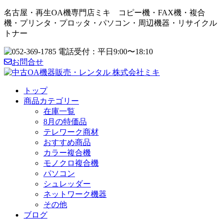
名古屋・再生OA機専門店ミキ コピー機・FAX機・複合
機・プリンタ・プロッタ・パソコン・周辺機器・リサイクル
トナー
お問合せ
トップ
商品カテゴリー
在庫一覧
8月の特価品
テレワーク商材
おすすめ商品
カラー複合機
モノクロ複合機
パソコン
シュレッダー
ネットワーク機器
その他
ブログ