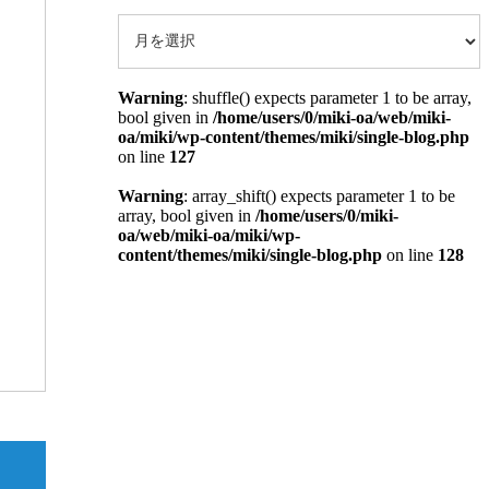
Warning
: shuffle() expects parameter 1 to be array,
bool given in
/home/users/0/miki-oa/web/miki-
oa/miki/wp-content/themes/miki/single-blog.php
on line
127
Warning
: array_shift() expects parameter 1 to be
array, bool given in
/home/users/0/miki-
oa/web/miki-oa/miki/wp-
content/themes/miki/single-blog.php
on line
128