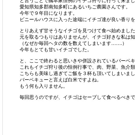
と言うことで國本家恒例のイチゴ狩りに行って来ま
愛知県知多郡南知多町にあるいちご農園さんです。
今年で９年目になります。
ビニールハウスに入った途端にイチゴ達が良い香り
とりあえず甘そうなイチゴを見つけて食べ始めまし
元を取るつもりはありませんが、イチゴ好きな私は
（なぜか毎回ヘタの数を数えてしまいます…….）
今年もとても甘いイチゴでした。
と、ここで終わると思いきや併設されているバーベ
これもイチゴ狩り後の恒例行事で、肉、野菜、魚介
こちらも美味し過ぎてご飯を３杯も頂いてしまいま
バーベキューと言えば白米ですよね。
もう何も入りません。
毎回思うのですが、イチゴはセーブして食べるべき