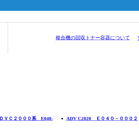
複合機の回収トナー容器について
ＶＣ２０００系 E040-
ADV C2020 Ｅ０４０－０００２