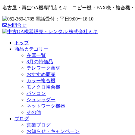
名古屋・再生OA機専門店ミキ コピー機・FAX機・複合機
お問合せ
トップ
商品カテゴリー
在庫一覧
8月の特価品
テレワーク商材
おすすめ商品
カラー複合機
モノクロ複合機
パソコン
シュレッダー
ネットワーク機器
その他
ブログ
営業ブログ
お知らせ・キャンペーン