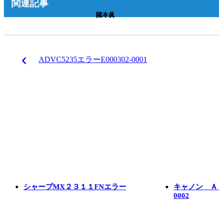
関連記事
國本眞
ADVC5235エラーE000302-0001
シャープMX２３１１FNエラー
キャノン ＡＤ
0002