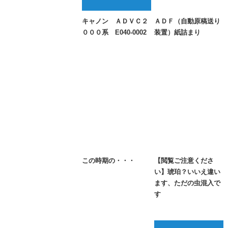
キャノン ＡＤＶＣ２
ＡＤＦ（自動原稿送り
０００系 E040-0002
装置）紙詰まり
この時期の・・・
【閲覧ご注意くださ
い】琥珀？いいえ違い
ます、ただの虫混入で
す