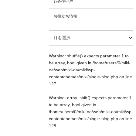
お客様の声
お役立ち情報
Warning
: shuffle() expects parameter 1 to
be array, bool given in
/home/users/0/miki-
oa/web/miki-oa/miki/wp-
content/themes/miki/single-blog.php
on line
127
Warning
: array_shift() expects parameter 1
to be array, bool given in
/home/users/0/miki-oa/web/miki-oa/miki/wp-
content/themes/miki/single-blog.php
on line
128