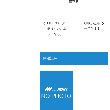
國本眞
MF7330 片
桜咲いたら
側うすい、ム
一年生！！
ラになる。
関連記事