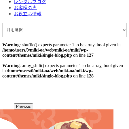
レンタルブログ
お客様の声
お役立ち情報
Warning
: shuffle() expects parameter 1 to be array, bool given in
/home/users/0/miki-oa/web/miki-oa/miki/wp-
content/themes/miki/single-blog.php
on line
127
Warning
: array_shift() expects parameter 1 to be array, bool given
in
/home/users/0/miki-oa/web/miki-oa/miki/wp-
content/themes/miki/single-blog.php
on line
128
Previous