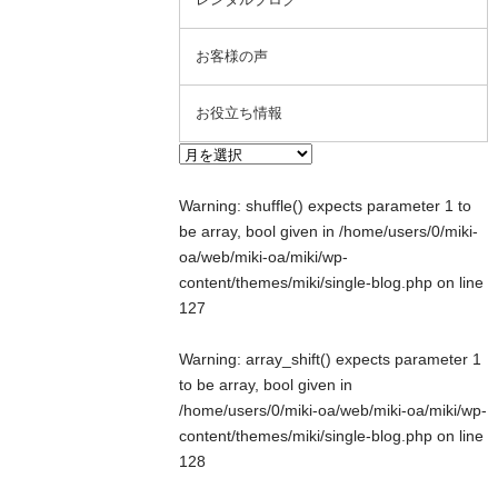
お客様の声
お役立ち情報
Warning
: shuffle() expects parameter 1 to
be array, bool given in
/home/users/0/miki-
oa/web/miki-oa/miki/wp-
content/themes/miki/single-blog.php
on line
127
Warning
: array_shift() expects parameter 1
to be array, bool given in
/home/users/0/miki-oa/web/miki-oa/miki/wp-
content/themes/miki/single-blog.php
on line
128