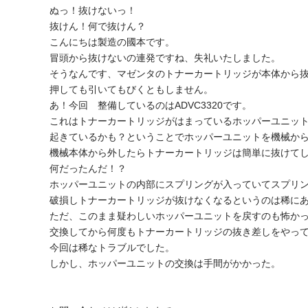
ぬっ！抜けないっ！
抜けん！何で抜けん？
こんにちは製造の國本です。
冒頭から抜けないの連発ですね、失礼いたしました。
そうなんです、マゼンタのトナーカートリッジが本体から
押しても引いてもびくともしません。
あ！今回 整備しているのはADVC3320です。
これはトナーカートリッジがはまっているホッパーユニッ
起きているかも？ということでホッパーユニットを機械か
機械本体から外したらトナーカートリッジは簡単に抜けて
何だったんだ！？
ホッパーユニットの内部にスプリングが入っていてスプリ
破損しトナーカートリッジが抜けなくなるというのは稀に
ただ、このまま疑わしいホッパーユニットを戻すのも怖か
交換してから何度もトナーカートリッジの抜き差しをやっ
今回は稀なトラブルでした。
しかし、ホッパーユニットの交換は手間がかかった。