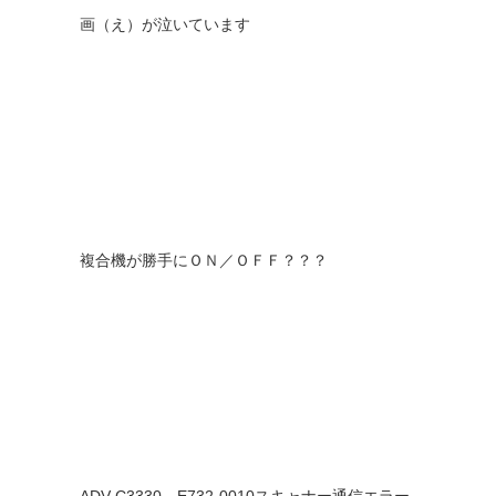
画（え）が泣いています
複合機が勝手にＯＮ／ＯＦＦ？？？