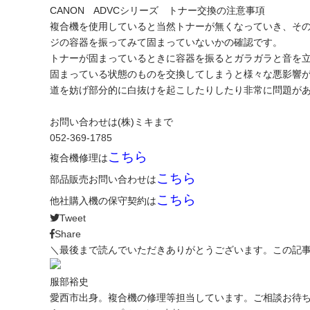
CANON ADVCシリーズ トナー交換の注意事項
複合機を使用していると当然トナーが無くなっていき、そ
ジの容器を振ってみて固まっていないかの確認です。
トナーが固まっているときに容器を振るとガラガラと音を
固まっている状態のものを交換してしまうと様々な悪影響
道を妨げ部分的に白抜けを起こしたりしたり非常に問題が
お問い合わせは(株)ミキまで
052-369-1785
こちら
複合機修理は
こちら
部品販売お問い合わせは
こちら
他社購入機の保守契約は
Tweet
Share
＼最後まで読んでいただきありがとうございます。この記
服部裕史
愛西市出身。複合機の修理等担当しています。ご相談お待