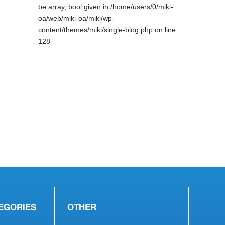
be array, bool given in
/home/users/0/miki-
oa/web/miki-oa/miki/wp-
content/themes/miki/single-blog.php
on line
128
EGORIES
OTHER