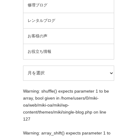
修理ブログ
レンタルブログ
お客様の声
お役立ち情報
Warning
: shuffle() expects parameter 1 to be
array, bool given in
/home/users/0/miki-
oa/web/miki-oa/miki/wp-
content/themes/miki/single-blog.php
on line
127
Warning
: array_shift() expects parameter 1 to