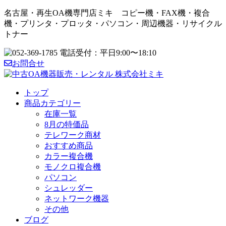
名古屋・再生OA機専門店ミキ コピー機・FAX機・複合
機・プリンタ・プロッタ・パソコン・周辺機器・リサイクル
トナー
お問合せ
トップ
商品カテゴリー
在庫一覧
8月の特価品
テレワーク商材
おすすめ商品
カラー複合機
モノクロ複合機
パソコン
シュレッダー
ネットワーク機器
その他
ブログ