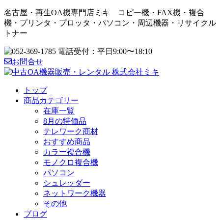
名古屋・再生OA機専門店ミキ コピー機・FAX機・複合
機・プリンタ・プロッタ・パソコン・周辺機器・リサイクル
トナー
お問合せ
トップ
商品カテゴリー
在庫一覧
8月の特価品
テレワーク商材
おすすめ商品
カラー複合機
モノクロ複合機
パソコン
シュレッダー
ネットワーク機器
その他
ブログ