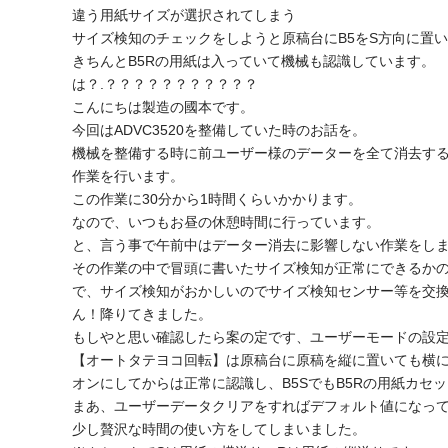
違う用紙サイズが選択されてしまう
サイズ検知のチェックをしようと原稿台にB5をS方向に置
きちんとB5Rの用紙は入っていて機械も認識しています。
は？.？？？？？？？？？？？
こんにちは製造の國本です。
今回はADVC3520を整備していた時のお話を。
機械を整備する時に前ユーザー様のデーターを全て消去す
作業を行います。
この作業に30分から1時間くらいかかります。
なので、いつもお昼の休憩時間に行っています。
と、言う事で午前中はデーター消去に影響しない作業をし
その作業の中で冒頭に書いたサイズ検知が正常にできるか
で、サイズ検知がおかしいのでサイズ検知センサー等を交
ん！降りてきました。
もしやと思い確認したら案の定です、ユーザーモードの設
【オートタテヨコ回転】は原稿台に原稿を縦に置いても横
オンにしてからは正常に認識し、B5SでもB5Rの用紙カセ
まあ、ユーザーデータクリアをすればデフォルト値になっ
少し贅沢な時間の使い方をしてしまいました。