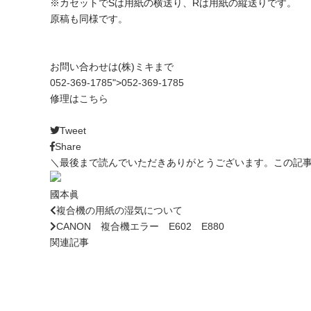
※カセットでSは用紙の横送り、Rは用紙の縦送りです。
原稿も同様です。
お問い合わせは(株)ミキまで
052-369-1785
">
052-369-1785
修理は
こちら
Tweet
Share
＼最後まで読んでいただきありがとうございます。この記
國本眞
複合機の用紙の湿気について
CANON 複合機エラー E602 E880
関連記事